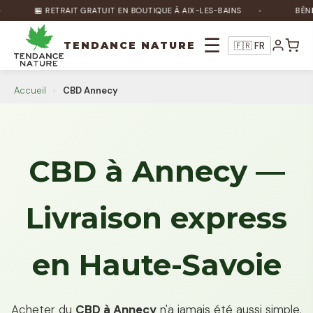
🏪 RETRAIT GRATUIT EN BOUTIQUE À AIX-LES-BAINS
BÉNÉFICIEZ D
☰
TENDANCE NATURE
🇫🇷 FR
Accueil
›
CBD Annecy
CBD à Annecy —
Nature Bot
🌿
En ligne
Livraison express
Bonjour ! Je suis Nature Bot 🌿 Comment
en Haute-Savoie
puis-je vous aider ?
Acheter du
CBD à Annecy
n'a jamais été aussi simple.