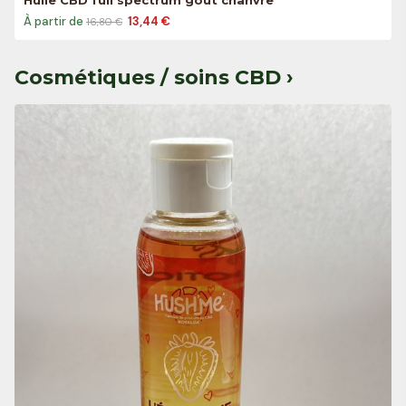
Huile CBD full spectrum goût chanvre
À partir de
13,44 €
16,80 €
Cosmétiques / soins CBD ›