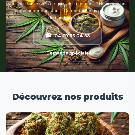
Vous ne trouvez pas ce que vous cherchez ? Nous pouvons
commander pour vous ! Contactez-nous pour toute
demande spéciale.
☎
04 79 63 04 58
Demande spéciale
Découvrez nos produits