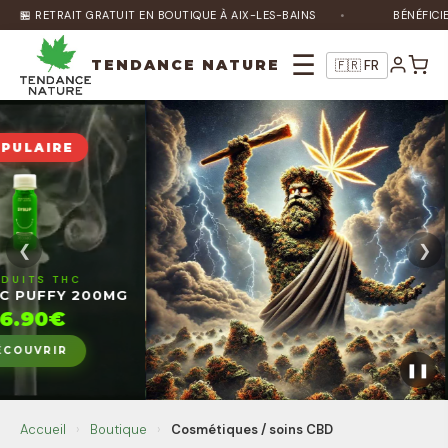
 GRATUIT EN BOUTIQUE À AIX-LES-BAINS
BÉNÉFICIEZ DE 10% DE R
☰
TENDANCE NATURE
🇫🇷 FR
PUI
❮
❯
Nature Bot
🌿
FLEURS
En ligne
MG
EXOTI
7.5
Bonjour ! Je suis Nature Bot 🌿 Comment
DÉCO
❚❚
puis-je vous aider ?
Accueil
›
Boutique
›
Cosmétiques / soins CBD