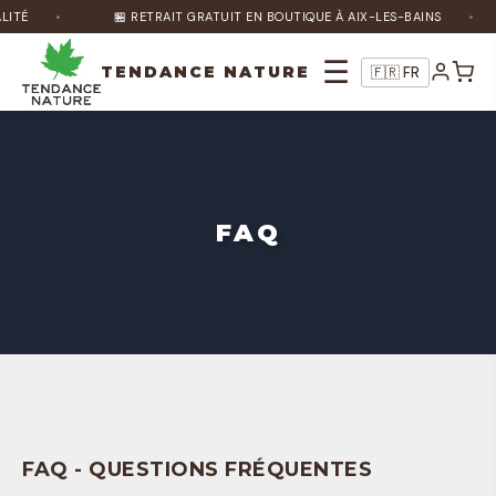
ITÉ
🏪 RETRAIT GRATUIT EN BOUTIQUE À AIX-LES-BAINS
☰
TENDANCE NATURE
🇫🇷 FR
Nature Bot
🌿
En ligne
FAQ
Bonjour ! Je suis Nature Bot 🌿 Comment
puis-je vous aider ?
FAQ - QUESTIONS FRÉQUENTES