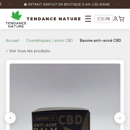
🏪 RETRAIT GRATUIT EN BOUTIQUE À AIX-LES-BAINS
☰
TENDANCE NATURE
🇫🇷 FR
Nature Bot
🌿
En ligne
Accueil
›
Cosmétiques / soins CBD
›
Baume anti-acné CBD
< Voir tous les produits
Bonjour ! Je suis Nature Bot 🌿 Comment
puis-je vous aider ?
‹
›