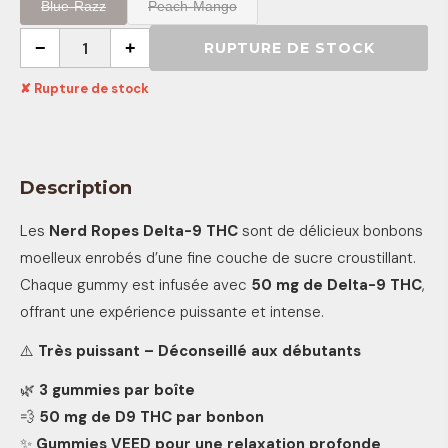
Blue-Razz
Peach-Mango
−
1
+
RUPTURE DE STOCK
✘ Rupture de stock
Description
Les
Nerd Ropes Delta-9 THC
sont de délicieux bonbons
moelleux enrobés d’une fine couche de sucre croustillant.
Chaque gummy est infusée avec
50 mg de Delta-9 THC
,
offrant une expérience puissante et intense.
⚠️
Très puissant – Déconseillé aux débutants
🌿
3 gummies par boîte
💨
50 mg de D9 THC par bonbon
✨
Gummies VEED pour une relaxation profonde