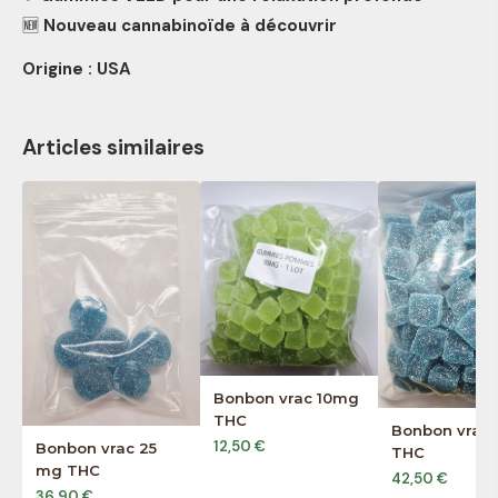
🆕
Nouveau cannabinoïde à découvrir
Origine : USA
Articles similaires
Bonbon vrac 10mg
THC
Bonbon vrac
12,50 €
Bonbon vrac 25
THC
mg THC
42,50 €
36,90 €