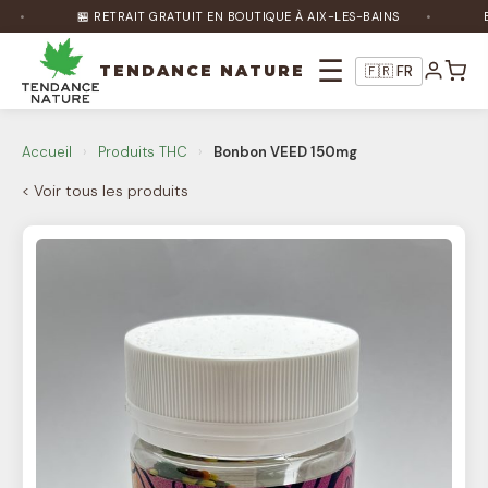
🏪 RETRAIT GRATUIT EN BOUTIQUE À AIX-LES-BAINS
BÉN
☰
TENDANCE NATURE
🇫🇷 FR
Nature Bot
🌿
Accueil
›
Produits THC
›
Bonbon VEED 150mg
En ligne
< Voir tous les produits
Bonjour ! Je suis Nature Bot 🌿 Comment
puis-je vous aider ?