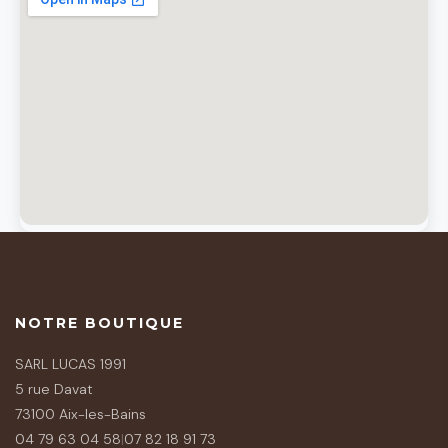
NOTRE BOUTIQUE
SARL LUCAS 1991
5 rue Davat
73100 Aix-les-Bains
04 79 63 04 58
|
07 82 18 91 73