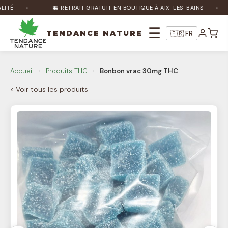
É
🏪 RETRAIT GRATUIT EN BOUTIQUE À AIX-LES-BAINS
☰
TENDANCE NATURE
🇫🇷 FR
Accueil
›
Produits THC
›
Bonbon vrac 30mg THC
Nature Bot
🌿
< Voir tous les produits
En ligne
Bonjour ! Je suis Nature Bot 🌿 Comment
puis-je vous aider ?