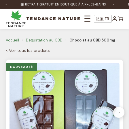
🏪 RETRAIT GRATUIT EN BOUTIQUE À AIX-LES-BAINS
BÉN
☰
TENDANCE NATURE
🇫🇷 FR
Nature Bot
🌿
Accueil
›
Dégustation au CBD
›
Chocolat au CBD 500mg
En ligne
< Voir tous les produits
Bonjour ! Je suis Nature Bot 🌿 Comment
puis-je vous aider ?
NOUVEAUTÉ
›