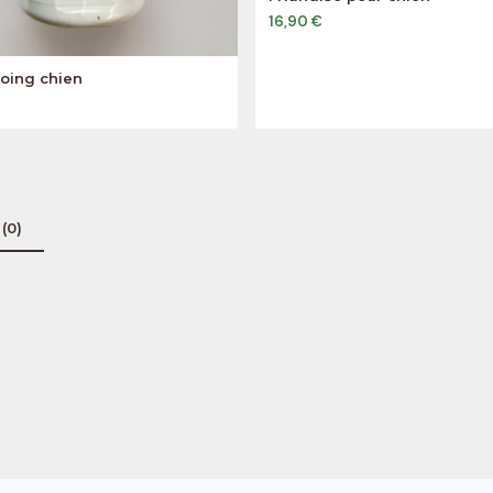
16,90 €
ing chien
(0)