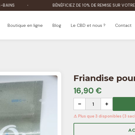
BÉNÉFICIEZ DE 10% DE REMISE SUR VOTRE PREMIÈR
Boutique en ligne
Blog
Le CBD et nous ?
Contact
Friandise pou
16,90 €
−
1
+
⚠ Plus que 3 disponibles (3 sac
AC