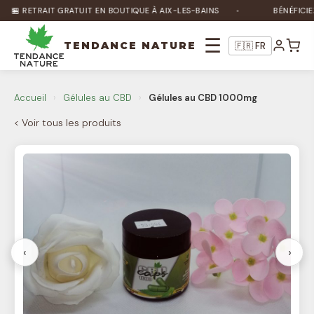
🏪 RETRAIT GRATUIT EN BOUTIQUE À AIX-LES-BAINS
BÉNÉFICIEZ 
☰
TENDANCE NATURE
🇫🇷 FR
Nature Bot
🌿
Accueil
›
Gélules au CBD
›
Gélules au CBD 1000mg
En ligne
< Voir tous les produits
Bonjour ! Je suis Nature Bot 🌿 Comment
puis-je vous aider ?
‹
›