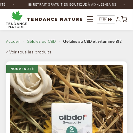
É
🏪 RETRAIT GRATUIT EN BOUTIQUE À AIX-LES-BAINS
☰
TENDANCE NATURE
🇫🇷 FR
Nature Bot
🌿
Accueil
›
Gélules au CBD
›
Gélules au CBD et vitamine B12
En ligne
< Voir tous les produits
Bonjour ! Je suis Nature Bot 🌿 Comment
puis-je vous aider ?
NOUVEAUTÉ