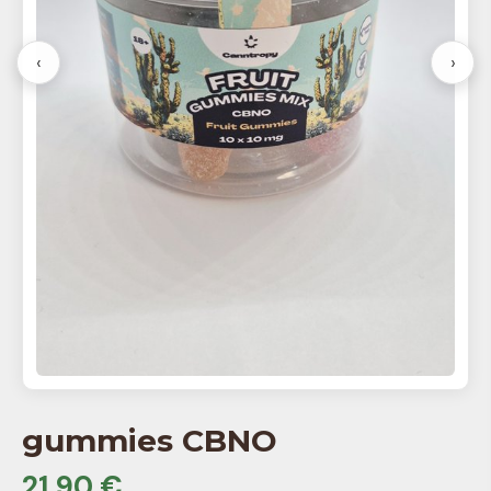
‹
›
gummies CBNO
21,90 €