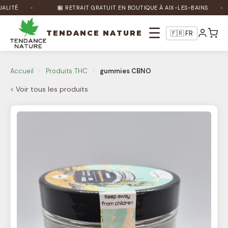
ITÉ
🏪 RETRAIT GRATUIT EN BOUTIQUE À AIX-LES-BAINS
☰
TENDANCE NATURE
🇫🇷 FR
Accueil
›
Produits THC
›
gummies CBNO
Nature Bot
🌿
< Voir tous les produits
En ligne
Bonjour ! Je suis Nature Bot 🌿 Comment
puis-je vous aider ?