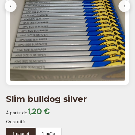
‹
›
Slim bulldog silver
1,20 €
À partir de
Quantité
1 paquet
1 boîte