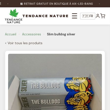
🏪 RETRAIT GRATUIT EN BOUTIQUE À AIX-LES-BAINS
☰
TENDANCE NATURE
🇫🇷 FR
Nature Bot
🌿
En ligne
Accueil
›
Accessoires
›
Slim bulldog silver
< Voir tous les produits
Bonjour ! Je suis Nature Bot 🌿 Comment
puis-je vous aider ?