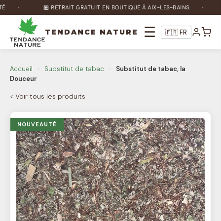
🏪 RETRAIT GRATUIT EN BOUTIQUE À AIX-LES-BAINS
☰
TENDANCE NATURE
🇫🇷 FR
Nature Bot
🌿
Accueil
›
Substitut de tabac
›
Substitut de tabac, la
En ligne
Douceur
< Voir tous les produits
Bonjour ! Je suis Nature Bot 🌿 Comment
puis-je vous aider ?
NOUVEAUTÉ