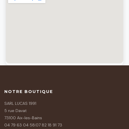
NOTRE BOUTIQUE
SARL LUCAS 1991
5 rue Davat
73100 Aix-les-Bains
04 79 63 04 58
|
07 82 18 91 73