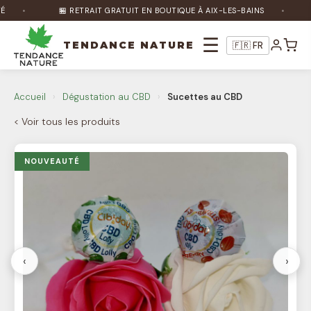
🏪 RETRAIT GRATUIT EN BOUTIQUE À AIX-LES-BAINS
☰
TENDANCE NATURE
🇫🇷 FR
Nature Bot
🌿
En ligne
Accueil
›
Dégustation au CBD
›
Sucettes au CBD
< Voir tous les produits
Bonjour ! Je suis Nature Bot 🌿 Comment
puis-je vous aider ?
NOUVEAUTÉ
‹
›