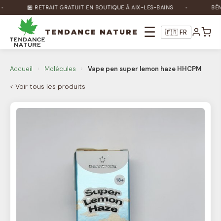
🏪 RETRAIT GRATUIT EN BOUTIQUE À AIX-LES-BAINS
BÉNÉF
☰
TENDANCE NATURE
🇫🇷 FR
Accueil
›
Molécules
›
Vape pen super lemon haze HHCPM
Nature Bot
🌿
< Voir tous les produits
En ligne
Bonjour ! Je suis Nature Bot 🌿 Comment
puis-je vous aider ?