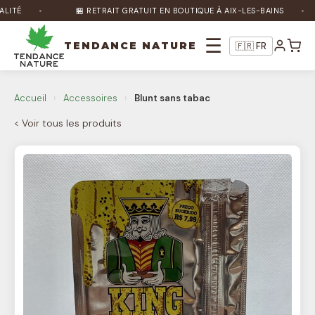
ITÉ
🏪 RETRAIT GRATUIT EN BOUTIQUE À AIX-LES-BAINS
☰
TENDANCE NATURE
🇫🇷 FR
Nature Bot
🌿
Accueil
›
Accessoires
›
Blunt sans tabac
En ligne
< Voir tous les produits
Bonjour ! Je suis Nature Bot 🌿 Comment
puis-je vous aider ?