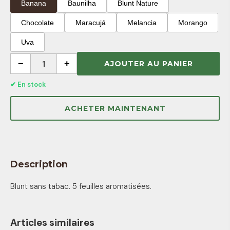
Banana
Baunilha
Blunt Nature
Chocolate
Maracujá
Melancia
Morango
Uva
−
1
+
AJOUTER AU PANIER
✔ En stock
ACHETER MAINTENANT
Description
Blunt sans tabac. 5 feuilles aromatisées.
Articles similaires