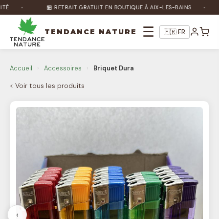
É
🏪 RETRAIT GRATUIT EN BOUTIQUE À AIX-LES-BAINS
☰
TENDANCE NATURE
🇫🇷 FR
Nature Bot
🌿
Accueil
›
Accessoires
›
Briquet Dura
En ligne
< Voir tous les produits
Bonjour ! Je suis Nature Bot 🌿 Comment
puis-je vous aider ?
‹