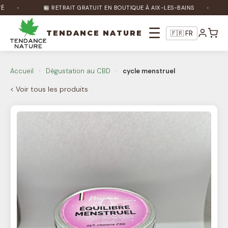
🏪 RETRAIT GRATUIT EN BOUTIQUE À AIX-LES-BAINS
☰
TENDANCE NATURE
🇫🇷 FR
Nature Bot
Accueil
›
Dégustation au CBD
›
cycle menstruel
🌿
En ligne
< Voir tous les produits
Bonjour ! Je suis Nature Bot 🌿 Comment
puis-je vous aider ?