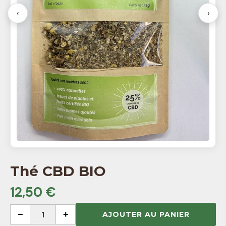
‹
›
Thé CBD BIO
12,50 €
−
1
+
AJOUTER AU PANIER