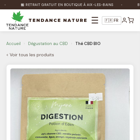
🏪 RETRAIT GRATUIT EN BOUTIQUE À AIX-LES-BAINS
BÉNÉ
☰
TENDANCE NATURE
🇫🇷 FR
Accueil
›
Dégustation au CBD
›
Thé CBD BIO
Nature Bot
🌿
En ligne
< Voir tous les produits
Bonjour ! Je suis Nature Bot 🌿 Comment
puis-je vous aider ?